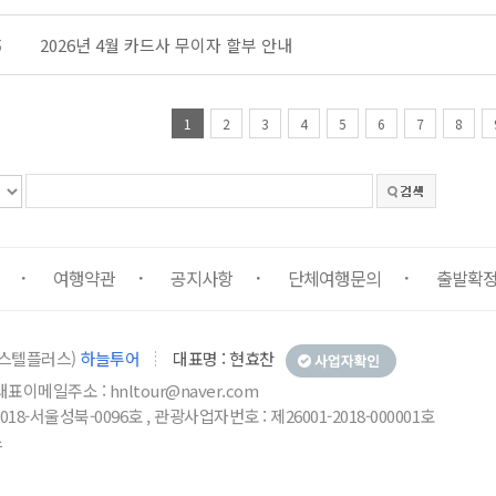
5
2026년 4월 카드사 무이자 할부 안내
1
2
3
4
5
6
7
8
여행약관
공지사항
단체여행문의
출발확
오피스텔플러스)
하늘투어
대표명 : 현효찬
5 , 대표이메일주소 : hnltour@naver.com
018-서울성북-0096호 , 관광사업자번호 : 제26001-2018-000001호
스