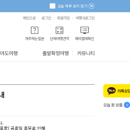
오늘 하루 보지 않기
메인으로
로그인
회원가입
여행사로그인
자주하는질문
단체여행견적
예약결제확인
마도여행
출발확정여행
커뮤니티
카톡상
내
오늘 본 상품
0
.
포함) 공휴일 휴무로 인해