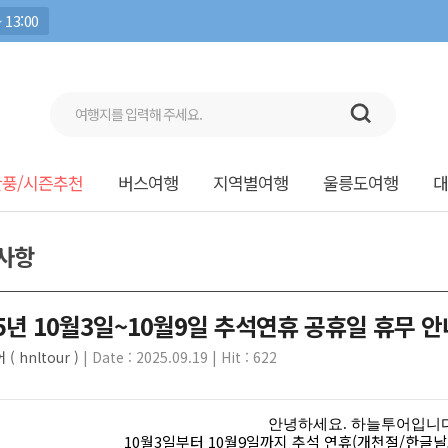
 13:00
단풍/시즌추천
버스여행
지역별여행
울릉도여행
대
사항
25년 10월3일~10월9일 추석연휴 공휴일 휴무 안
( hnltour )
| Date : 2025.09.19 | Hit : 622
안녕하세요. 하늘투어입니다
10월3일부터 10월9일까지 추석 연휴(개천절/한글날