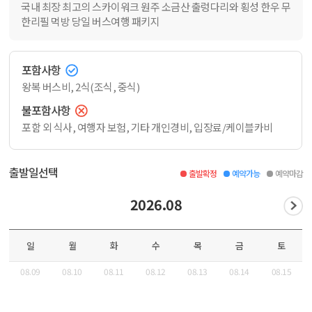
국내 최장 최고의 스카이워크 원주 소금산 출렁다리와 횡성 한우 무
한리필 먹방 당일 버스여행 패키지
포함사항
왕복 버스비, 2식(조식, 중식)
불포함사항
포함 외 식사, 여행자 보험, 기타 개인경비, 입장료/케이블카비
출발일선택
출발확정
예약가능
예약마감
2026.08
일
월
화
수
목
금
토
08.09
08.10
08.11
08.12
08.13
08.14
08.15