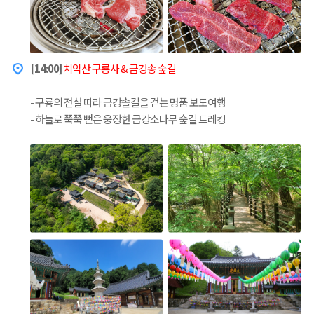
[14:00]
치악산 구룡사 & 금강송 숲길
- 구룡의 전설 따라 금강솔길을 걷는 명품 보도여행
- 하늘로 쭉쭉 뻗은 웅장한 금강소나무 숲길 트레킹