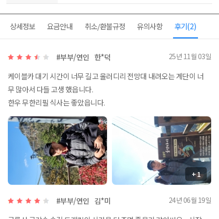
상세정보
요금안내
취소/환불규정
유의사항
후기
(2)
25년 11월 03일
#부부/연인
한*덕
케이블카 대기 시간이 너무 길고 울러디리 전망대 내려오는 계단이 너
무 많아서 다들 고생 했읍니다.
한우 무한리필 식사는 좋았읍니다.
+ 1
24년 06월 19일
#부부/연인
김*미