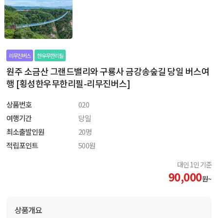
리무진버스
한우무한리필
원주 소금산 그랜드밸리와 구룡사 금강송숲길 당일 버스여
행 [횡성한우무한리필-리무진버스]
상품번호
020
여행기간
당일
최소출발인원
20명
적립포인트
500원
대인 1인 기준
90,000
원~
상품개요