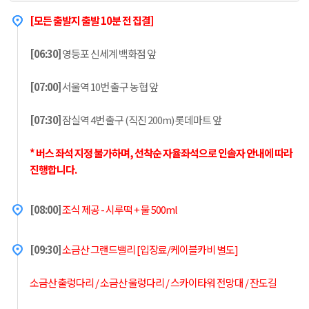
[모든 출발지 출발 10분 전 집결]
[06:30]
영등포 신세계 백화점 앞
[07:00]
서울역 10번 출구 농협 앞
[07:30]
잠실역 4번 출구 (직진 200m) 롯데마트 앞
* 버스 좌석 지정 불가하며, 선
착순 자율좌석으로 인솔자 안내에 따라
진행합니다.
[08:00]
조식 제공 - 시루떡 + 물 500ml
[09:30]
소금산 그랜드밸리 [입장료/케이블카비 별도]
소금산 출렁다리 / 소금산 울렁다리 / 스카이타워 전망대 / 잔도길