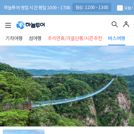
하늘투어 영업 시간 평일 10:00 ~ 17:00
점심 : 12:00 ~ 13:00
오늘 
기차여행
섬여행
추석연휴/가을단풍/시즌추천
버스여행