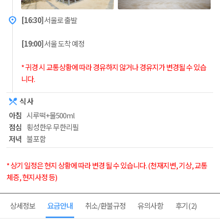
[16:30]
서울로 출발
[19:00]
서울 도착 예정
* 귀경 시 교통상황에 따라 경유하지 않거나 경유지가 변경될 수 있습
니다.
식 사
아침
시루떡+물500ml
점심
횡성한우 무한리필
저녁
불포함
* 상기 일정은 현지 상황에 따라 변경 될 수 있습니다. (천재지변, 기상, 교통
체증, 현지사정 등)
상세정보
요금안내
취소/환불규정
유의사항
후기
(2)