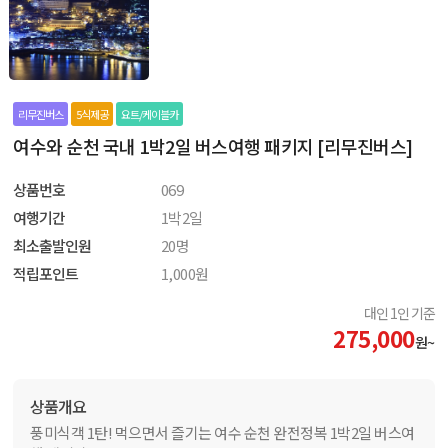
리무진버스
5식제공
요트/케이블카
여수와 순천 국내 1박2일 버스여행 패키지 [리무진버스]
상품번호
069
여행기간
1박2일
최소출발인원
20명
적립포인트
1,000원
대인 1인 기준
275,000
원~
상품개요
풍미식객 1탄! 먹으면서 즐기는 여수 순천 완전정복 1박2일 버스여