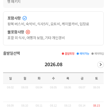
행 패키지
포함사항
왕복 버스비, 숙박비, 식사5식, 요트비, 케이블카비, 입장료
불포함사항
포함 외 식사, 여행자 보험, 기타 개인경비
출발일선택
출발확정
예약가능
예약마감
2026.08
일
월
화
수
목
금
토
08.02
08.03
08.04
08.05
08.06
08.07
08.08
08.09
08.10
08.11
08.12
08.13
08.14
08.15