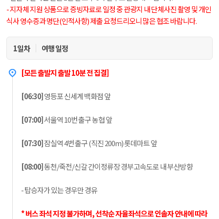
- 지자체 지원 상품으로 증빙자료로 일정 중 관광지 내 단체사진 촬영 및 개인
식사 영수증과 명단(인적사항) 제출 요청드리오니 많은 협조 바랍니다.
1일차
여행 일정
[모든 출발지 출발 10분 전 집결]
[06:30]
영등포 신세계 백화점 앞
[07:00]
서울역 10번 출구 농협 앞
[07:30]
잠실역 4번 출구 (직진 200m) 롯데마트 앞
[08:00]
동천/죽전/신갈 간이정류장 경부고속도로 내 부산방향
- 탑승자가 있는 경우만 경유
* 버스 좌석 지정 불가하며, 선
착순 자율좌석으로 인솔자 안내에 따라