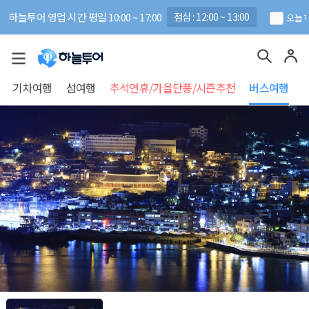
하늘투어 영업 시간 평일 10:00 ~ 17:00
점심 : 12:00 ~ 13:00
오늘 
기차여행
섬여행
추석연휴/가을단풍/시즌추천
버스여행