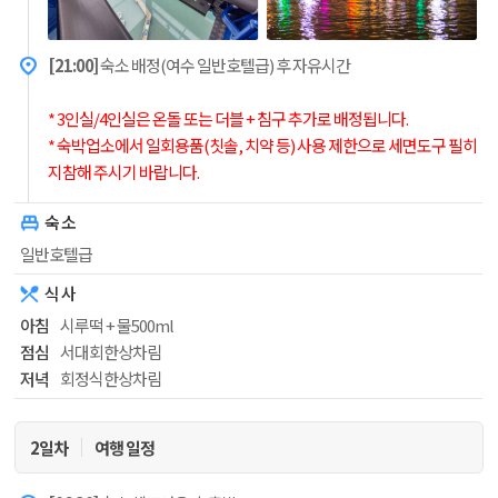
[21:00]
숙소 배정(여수 일반호텔급) 후 자유시간
* 3인실/4인실은 온돌 또는 더블 + 침구 추가로 배정됩니다.
* 숙박업소에서 일회용품(칫솔, 치약 등) 사용 제한으로 세면도구 필히
지참해 주시기 바랍니다.
숙 소
일반호텔급
식 사
아침
시루떡 + 물500ml
점심
서대회한상차림
저녁
회정식한상차림
2일차
여행 일정