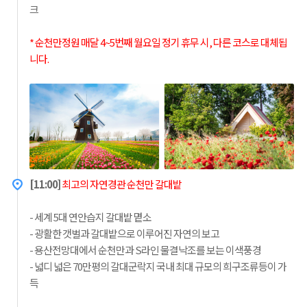
크
* 순천만정원 매달 4~5번째 월요일 정기 휴무 시, 다른 코스로 대체됩
니다.
[11:00]
최고의 자연경관 순천만 갈대밭
- 세계 5대 연안습지 갈대밭 몉소
- 광활한 갯벌과 갈대밭으로 이루어진 자연의 보고
- 용산전망대에서 순천만과 S라인 물결낙조를 보는 이색풍경
- 넓디 넓은 70만평의 갈대군락지 국내 최대 규모의 희구조류등이 가
득