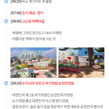
[06:30]
숙소 체크아웃 후 출발
[07:00]
조식 제공 - 한식
[08:00]
고소동 벽화마을
- 벽화에 그려진 항구도시 여수의 매력
- 아름다운 벽화가 살아 숨 쉬는 곳
[09:30]
우리나라 최초의 국가정원 순천만정원
- 대한민국 제 1호 국가정원인 순천만국가정원
- 도시정원 품은 대한민국 최고 풍경의 정원
- 힐링과 휴식, 높은 삶의 질을 향유하기 위한 새로운 순천만의 랜드마