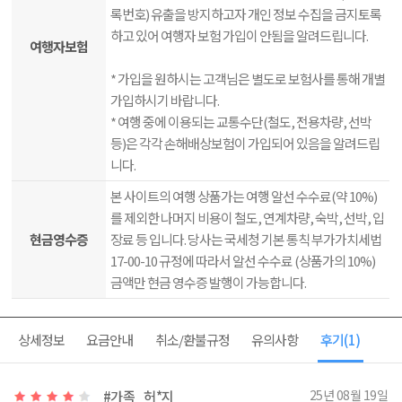
록번호) 유출을 방지하고자 개인 정보 수집을 금지토록
하고 있어 여행자 보험 가입이 안됨을 알려드립니다.
여행자보험
* 가입을 원하시는 고객님은 별도로 보험사를 통해 개별
가입하시기 바랍니다.
* 여행 중에 이용되는 교통수단(철도, 전용차량, 선박
등)은 각각 손해배상보험이 가입되어 있음을 알려드립
니다.
본 사이트의 여행 상품가는 여행 알선 수수료(약 10%)
를 제외한 나머지 비용이 철도, 연계차량, 숙박, 선박, 입
현금영수증
장료 등 입니다. 당사는 국세청 기본 통칙 부가가치세법
17-00-10 규정에 따라서 알선 수수료 (상품가의 10%)
금액만 현금 영수증 발행이 가능합니다.
상세정보
요금안내
취소/환불규정
유의사항
후기
(1)
25년 08월 19일
#가족
허*지