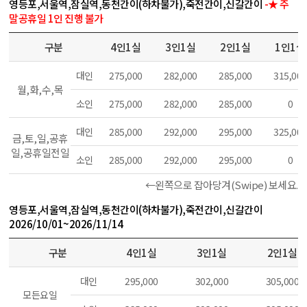
영등포,서울역,잠실역,동천간이(하차불가),죽전간이,신갈간이
-★ 주
말공휴일 1인 진행 불가
구분
4인1실
3인1실
2인1실
1인1실
대인
275,000
282,000
285,000
315,000
월,
화,
수,
목
소인
275,000
282,000
285,000
0
대인
285,000
292,000
295,000
325,000
금,
토,
일,
공휴
일,
공휴일전일
소인
285,000
292,000
295,000
0
←왼쪽으로 잡아당겨(Swipe) 보세요.
영등포,서울역,잠실역,동천간이(하차불가),죽전간이,신갈간이
2026/10/01~2026/11/14
구분
4인1실
3인1실
2인1실
대인
295,000
302,000
305,000
모든요일