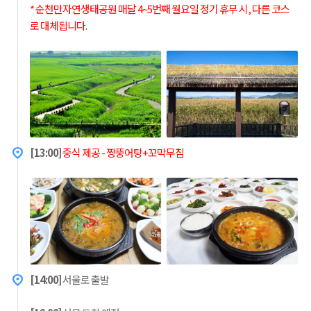
* 순천만자연생태공원 매달 4~5번째 월요일 정기 휴무 시, 다른 코스
로 대체됩니다.
[13:00]
중식 제공 - 짱뚱어탕+꼬막무침
[14:00]
서울로 출발