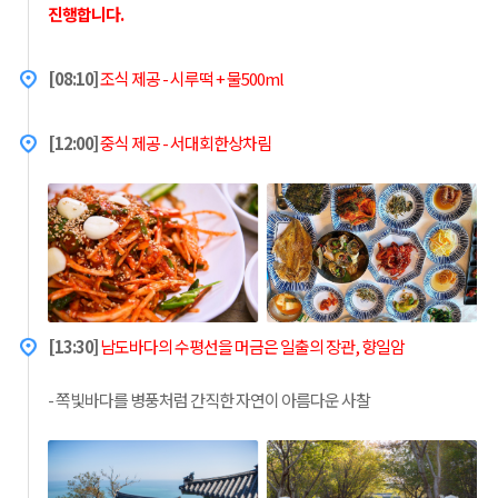
진행합니다.
[08:10]
조식 제공 - 시루떡 + 물500ml
[12:00]
중식 제공 - 서대회한상차림
[13:30]
남도바다의 수평선을 머금은 일출의 장관, 향일암
- 쪽빛바다를 병풍처럼 간직한 자연이 아름다운 사찰