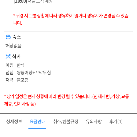
[19:00]
서울 도착 예정
* 귀경 시 교통상황에 따라 경유하지 않거나 경유지가 변경될 수 있습
니다.
숙 소
해당없음
식 사
아침
한식
점심
짱뚱어탕+꼬막무침
저녁
불포함
* 상기 일정은 현지 상황에 따라 변경 될 수 있습니다. (천재지변, 기상, 교통
체증, 현지사정 등)
상세정보
요금안내
취소/환불규정
유의사항
후기
(1)