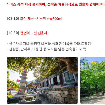
* 버스 좌석 지정 불가하며, 선
착순 자율좌석으로 인솔자 안내에 따
[08:10]
조식 제공 - 시루떡 + 물500ml
[10:30]
천년의 고찰 선운사
- 선운사를 지나 울창한 나무와 상쾌한 계곡을 따라 트레킹
- 천왕문, 만세루, 대웅전 등 역사를 담은 건축물이 가득