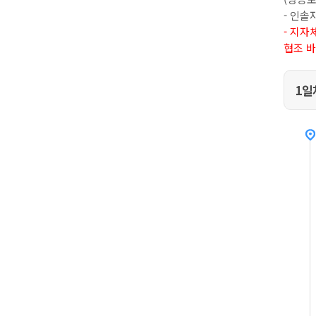
- 인솔
- 지자
협조 
1