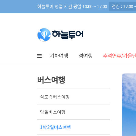
하늘투어 영업 시간 평일 10:00 ~ 17:00
점심 : 12:00 ~
기차여행
섬여행
추석연휴/가을
버스여행
식도락버스여행
당일버스여행
1박2일버스여행