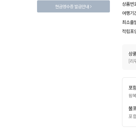
상품번
현금영수증 발급안내
여행기
최소출
적립포
상
[리
포
왕복
불
포함