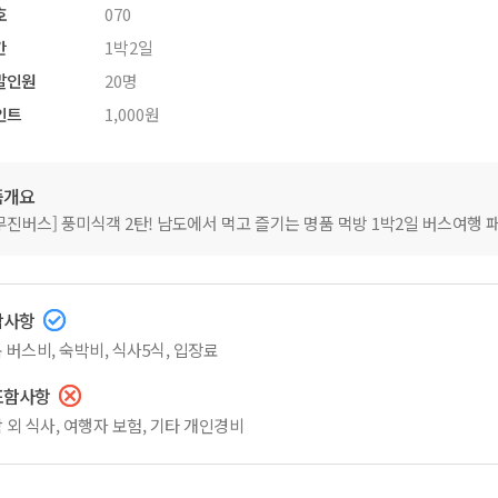
호
070
간
1박2일
발인원
20명
인트
1,000원
품개요
무진버스] 풍미식객 2탄! 남도에서 먹고 즐기는 명품 먹방 1박2일 버스여행 
함사항
 버스비, 숙박비, 식사5식, 입장료
포함사항
 외 식사, 여행자 보험, 기타 개인경비