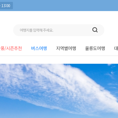
 13:00
단풍/시즌추천
버스여행
지역별여행
울릉도여행
대