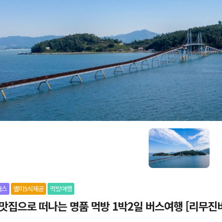
버스
별미5식제공
먹방여행
맛집으로 떠나는 명품 먹방 1박2일 버스여행 [리무진