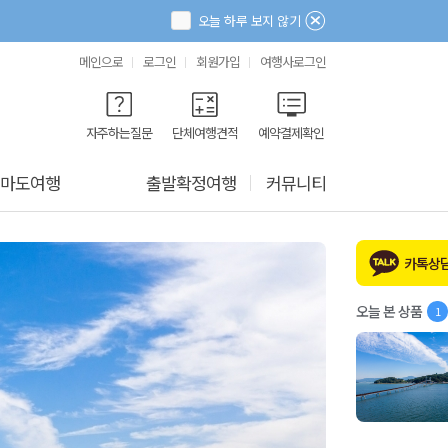
오늘 하루 보지 않기
메인으로
로그인
회원가입
여행사로그인
자주하는질문
단체여행견적
예약결제확인
마도여행
출발확정여행
커뮤니티
카톡상
오늘 본 상품
1