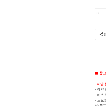
30
■ 참
- 해당
- 예약
- 버스
- 토요
(영등포 