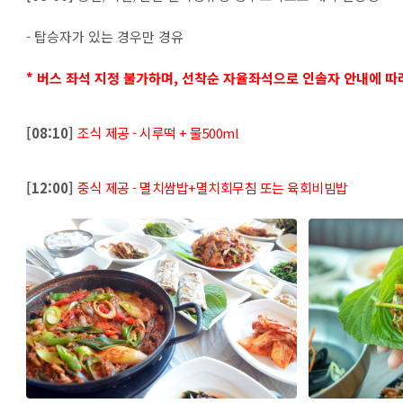
- 탑승자가 있는 경우만 경유
* 버스 좌석 지정 불가하며, 선
착순 자율좌석으로 인솔자 안내에 따
[08:10]
조식 제공 - 시루떡 + 물500ml
[12:00]
중식 제공 - 멸치쌈밥+멸치회무침 또는 육회비빔밥