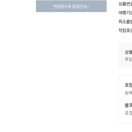
상품번
현금영수증 발급안내
여행기
최소출
적립포
상
푸짐
포
왕복
불
포함