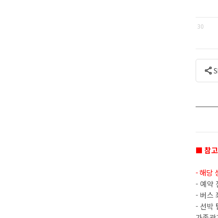
30
■ 참
- 해당
- 예약
- 버스
- 선박
가족관