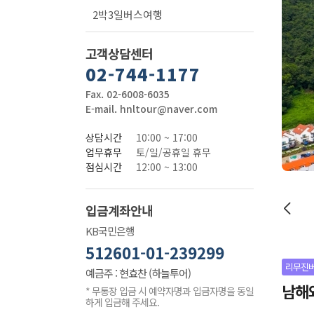
2박3일버스여행
고객상담센터
02-744-1177
Fax. 02-6008-6035
E-mail. hnltour@naver.com
상담시간
10:00 ~ 17:00
업무휴무
토/일/공휴일 휴무
점심시간
12:00 ~ 13:00
입금계좌안내
KB국민은행
512601-01-239299
리무진
예금주 : 현효찬 (하늘투어)
남해와
* 무통장 입금 시 예약자명과 입금자명을 동일
하게 입금해 주세요.