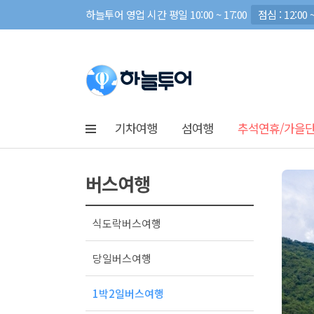
하늘투어 영업 시간 평일 10:00 ~ 17:00
점심 : 12:00 ~
기차여행
섬여행
추석연휴/가을
버스여행
식도락버스여행
당일버스여행
1박2일버스여행