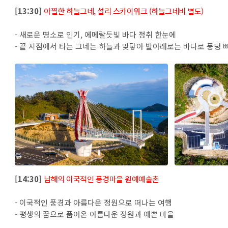
[13:30]
아찔한 하늘그네, 설리 스카이워크 (하늘그네비 별도)
- 새로운 명소로 인기, 에메랄듯빛 바다 정취 한눈에
- 끝 지점에서 타는 그네는 하늘과 맞닿아 발아래로는 바다로 풍덩 
[14:30]
남해의 이국적인 풍경마을 원예예술촌
- 이국적인 풍경과 아름다운 정원으로 떠나는 여행
- 평생의 꿈으로 품어온 아름다운 정원과 예쁜 마을