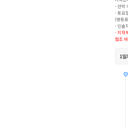
- 선박
- 토요
(영등포 
- 인솔
- 지자
협조 
1