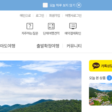
오늘 하루 보지 않기
메인으로
로그인
회원가입
여행사로그인
자주하는질문
단체여행견적
예약결제확인
마도여행
출발확정여행
커뮤니티
카톡상
오늘 본 상품
1