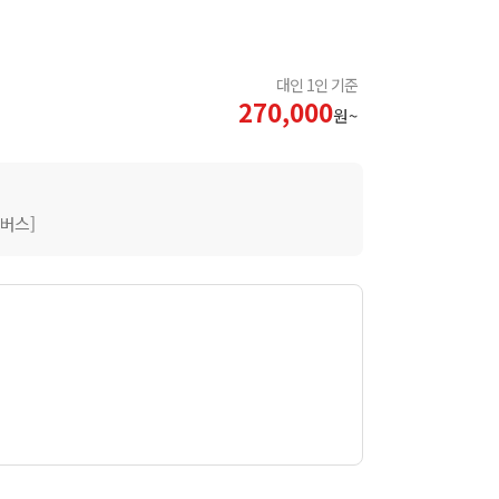
대인 1인 기준
270,000
원~
버스]