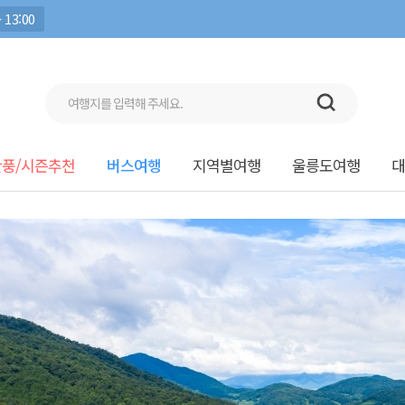
 13:00
단풍/시즌추천
버스여행
지역별여행
울릉도여행
대