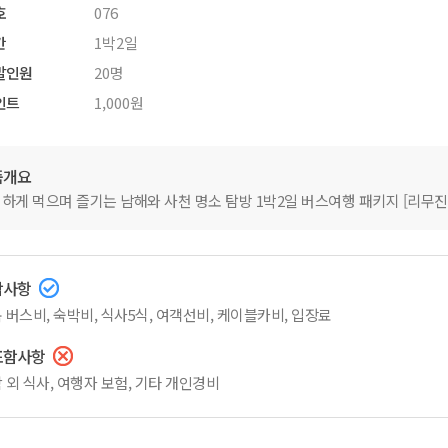
호
076
간
1박2일
발인원
20명
인트
1,000원
품개요
하게 먹으며 즐기는 남해와 사천 명소 탐방 1박2일 버스여행 패키지 [리무진
함사항
 버스비, 숙박비, 식사5식, 여객선비, 케이블카비, 입장료
포함사항
 외 식사, 여행자 보험, 기타 개인경비