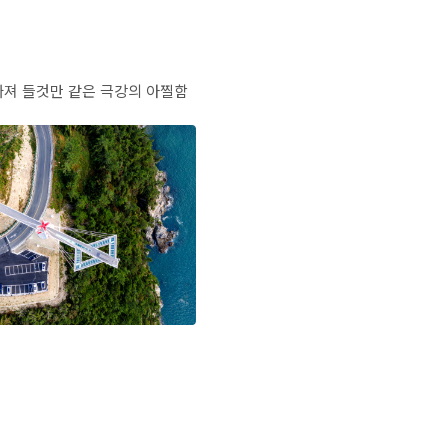
빠져 들것만 같은 극강의 아찔함