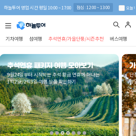
하늘투어 영업 시간 평일 10:00 ~ 17:00
점심 : 12:00 ~ 13:00
오늘 
기차여행
섬여행
추석연휴/가을단풍/시즌추천
버스여행
기
가을 추천 단풍 기차여행 패키지
떠나는
단풍일번지로 떠나는 가을 시즌 상품 확인하기
당일, 1박2일, 2박3일 등