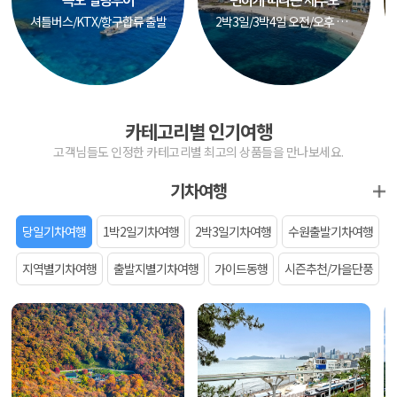
독도 힐링투어
편하게 떠나는 제주도
셔틀버스/KTX/항구합류 출발
2박3일/3박4일 오전/오후 출발
카테고리별 인기여행
고객님들도 인정한 카테고리별 최고의 상품들을 만나보세요.
기차여행
당일기차여행
1박2일기차여행
2박3일기차여행
수원출발기차여행
지역별기차여행
출발지별기차여행
가이드동행
시즌추천/가을단풍