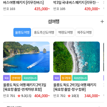
버스여행 패키지 [리무진버스]
박3일 국내 버스 패키지 [리무진버
패
스]
435,000~
439,000~
번호
103
번호
105
번
섬여행
울릉도여행
홍도흑산도여행
백령도여행
제주도여행
묵호
연계차량
육로관광A+B
묵호
항구합류
육로관광A+B
포
울릉도 독도 여행 패키지 2박3일
울릉도 독도 2박3일 여행 패키지
2
[묵호항 출발-연계차량 포함]
[묵호항 출발-항구 합류]
[
404,000~
344,000~
번호
701
9.3
(15)
번호
702
10
(3)
번