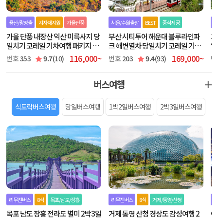
용산/광명출
지자체지원
가을단풍
서울/수원출발
BEST
중식제공
서
가을 단풍 내장산 익산 미륵사지 당
부산 시티투어 해운대 블루라인파
괴
일치기 코레일 기차여행 패키지 [익
크 해변열차 당일치기 코레일 기차
일
산역왕복/지원특가상품]
여행 패키지 [KTX]
116,000~
169,000~
번호
353
9.7
(10)
번호
203
9.4
(93)
번
버스여행
식도락버스여행
당일버스여행
1박2일버스여행
2박3일버스여행
리무진버스
8식
목포/남도/장흥
리무진버스
8식
거제/통영/산청
리
목포 남도 장흥 전라도 별미 2박3일
거제 통영 산청 경상도 감성여행 2
여