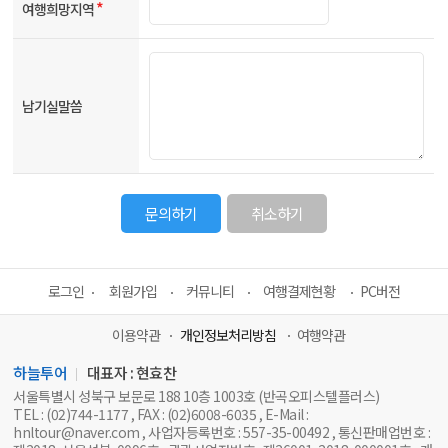
*
여행희망지역
남기실말씀
문의하기
취소하기
로그인
회원가입
커뮤니티
여행결제현황
PC버전
이용약관
개인정보처리방침
여행약관
하늘투어
대표자 : 현효찬
서울특별시 성북구 보문로 188 10층 1003호 (반곡오피스텔플러스)
TEL : (02)744-1177 , FAX : (02)6008-6035 , E-Mail :
hnltour@naver.com , 사업자등록번호 : 557-35-00492 , 통신판매업번호 :