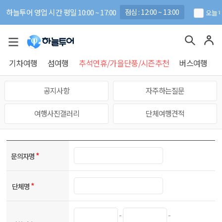
하늘투어 영업 시간 평일 10:00 ~ 17:00
점심 : 12:00 ~ 13:00
오늘 
기차여행
섬여행
추석연휴/가을단풍/시즌추천
버스여행
공지사항
자주하는질문
여행사진갤러리
단체여행견적
*
문의자명
*
단체명
-
-