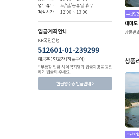
업무휴무
토/일/공휴일 휴무
점심시간
12:00 ~ 13:00
부산항
대마도 
입금계좌안내
상품번
KB국민은행
512601-01-239299
예금주 : 현효찬 (하늘투어)
상품
* 무통장 입금 시 예약자명과 입금자명을 동일
하게 입금해 주세요.
현금영수증 발급안내
부산항