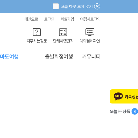
오늘 하루 보지 않기
메인으로
로그인
회원가입
여행사로그인
자주하는질문
단체여행견적
예약결제확인
마도여행
출발확정여행
커뮤니티
카톡상
오늘 본 상품
0