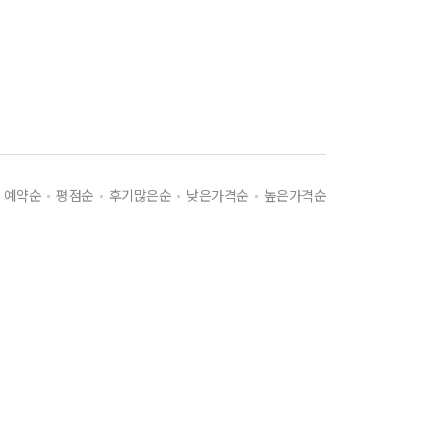
예약순
평점순
후기많은순
낮은가격순
높은가격순