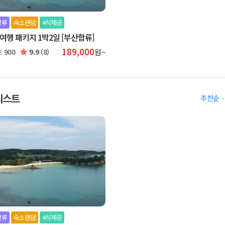
합류
숙소랜덤
4식제공
여행 패키지 1박2일 [부산합류]
189,000
호
900
9.9
(8)
원~
리스트
추천순
합류
숙소랜덤
4식제공