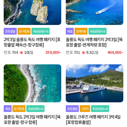
포항출발
항구합류
육로관광A+B
묵호
연계차량
육로관광A+B
2박3일 울릉도 독도 여행 패키지 [포
울릉도 독도 여행 패키지 2박3일 [묵
항출발 쾌속선-항구합류]
호항 출발-연계차량 포함]
번호
704
10
(5)
359,000~
번호
701
9.3
(15)
404,000~
묵호
항구합류
육로관광A+B
포항출발
크루즈
육로관광A+B
울릉도 독도 2박3일 여행 패키지 [묵
울릉도 크루즈 여행 패키지 3박4일
호항 출발-항구 합류]
[포항합류출발]