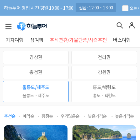
하늘투어 영업 시간 평일 10:00 ~ 17:00
점심 : 12:00 ~ 13:00
오늘 
기차여행
섬여행
추석연휴/가을단풍/시즌추천
버스여행
경상권
전라권
충청권
강원권
울릉도/제주도
홍도/백령도
울릉도
제주도
홍도
백령도
추천순
예약순
평점순
후기많은순
낮은가격순
높은가격순