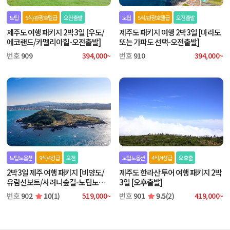
노팁
5식/관광호텔급
오전출발
노팁
5식/관광호텔급
오전출발
제주도 여행 패키지 2박3일 [우도/
제주도 패키지 여행 2박3일 [마라도
에코랜드/카멜리아힐-오전출발]
또는 가파도 선택-오전출발]
번호
909
394,000~
번호
910
394,000~
노팁노옵션
9식/4성급
오전
노팁노옵션
4식/4성급
오후출
2박3일 제주 여행 패키지 [비양도/
제주도 한라산 투어 여행 패키지 2박
유람선보트/사려니숲길-노팁노옵
3일 [오후출발]
션]
번호
902
10
(1)
519,000~
번호
901
9.5
(2)
419,000~