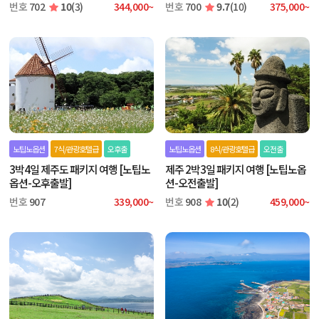
번호
702
10
(3)
344,000~
번호
700
9.7
(10)
375,000~
노팁노옵션
7식/관광호텔급
오후출
노팁노옵션
8식/관광호텔급
오전출
3박4일 제주도 패키지 여행 [노팁노
제주 2박3일 패키지 여행 [노팁노옵
옵션-오후출발]
션-오전출발]
번호
907
339,000~
번호
908
10
(2)
459,000~