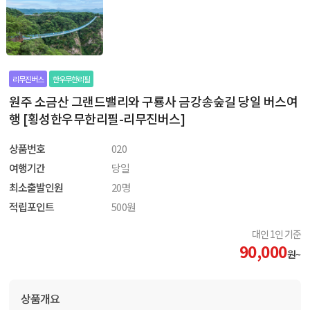
리무진버스
한우무한리필
원주 소금산 그랜드밸리와 구룡사 금강송숲길 당일 버스여
행 [횡성한우무한리필-리무진버스]
상품번호
020
여행기간
당일
최소출발인원
20명
적립포인트
500원
대인 1인 기준
90,000
원~
상품개요