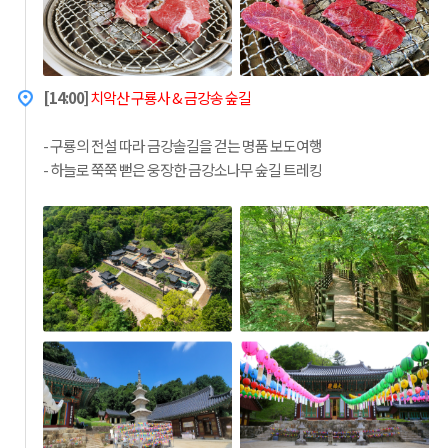
[14:00]
치악산 구룡사 & 금강송 숲길
- 구룡의 전설 따라 금강솔길을 걷는 명품 보도여행
- 하늘로 쭉쭉 뻗은 웅장한 금강소나무 숲길 트레킹