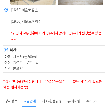
[16:30]
서울로 출발
[19:00]
서울 도착 예정
* 귀경 시 교통상황에 따라 경유하지 않거나 경유지가 변경될 수 있습
니다.
식 사
아침
시루떡+물500ml
점심
횡성한우 무한리필
저녁
불포함
* 상기 일정은 현지 상황에 따라 변경 될 수 있습니다. (천재지변, 기상, 교통
체증, 현지사정 등)
상세정보
요금안내
취소/환불규정
유의사항
후기
(2)