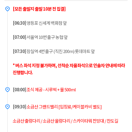
[모든 출발지 출발 10분 전 집결]
[06:30]
영등포 신세계 백화점 앞
[07:00]
서울역 10번 출구 농협 앞
[07:30]
잠실역 4번 출구 (직진 200m) 롯데마트 앞
* 버스 좌석 지정 불가하며, 선
착순 자율좌석으로 인솔자 안내에 따라
진행합니다.
[08:00]
조식 제공 - 시루떡 + 물 500ml
[09:30]
소금산 그랜드밸리 [입장료/케이블카비 별도]
소금산 출렁다리 / 소금산 울렁다리 / 스카이타워 전망대 / 잔도길