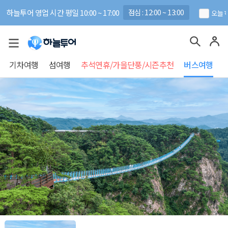
하늘투어 영업 시간 평일 10:00 ~ 17:00
점심 : 12:00 ~ 13:00
오늘 
기차여행
섬여행
추석연휴/가을단풍/시즌추천
버스여행