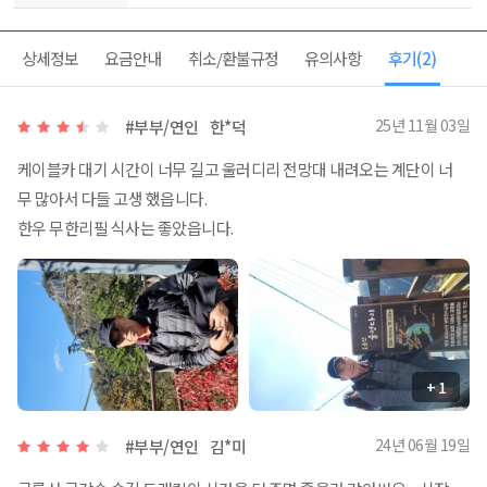
상세정보
요금안내
취소/환불규정
유의사항
후기
(2)
25년 11월 03일
#부부/연인
한*덕
케이블카 대기 시간이 너무 길고 울러디리 전망대 내려오는 계단이 너
무 많아서 다들 고생 했읍니다.
한우 무한리필 식사는 좋았읍니다.
+ 1
24년 06월 19일
#부부/연인
김*미