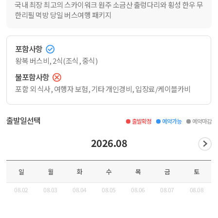
국내 최장 최고의 스카이워크 원주 소금산 출렁다리와 횡성 한우 무
한리필 먹방 당일 버스여행 패키지
포함사항
왕복 버스비, 2식(조식, 중식)
불포함사항
포함 외 식사, 여행자 보험, 기타 개인경비, 입장료/케이블카비
출발일선택
출발확정
예약가능
예약마감
2026.08
일
월
화
수
목
금
토
08.02
08.03
08.04
08.05
08.06
08.07
08.08