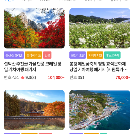
용산/청량리출
중식/가이드
단풍
청량리출발
지자체지원
메밀꽃축제
설악산 주전골 가을 단풍 코레일 당
봉평 메밀꽃축제 평창 효석문화제
일 기차여행 패키지
당일 기차여행 패키지 [지원특가상
품]
번호
451
9.3
(3)
104,000~
번호
351
79,000~