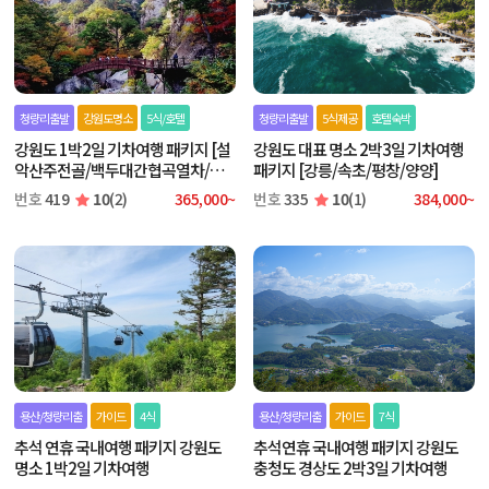
청량리출발
강원도명소
5식/호텔
청량리출발
5식제공
호텔숙박
강원도 1박2일 기차여행 패키지 [설
강원도 대표 명소 2박3일 기차여행
악산주전골/백두대간협곡열차/삼
패키지 [강릉/속초/평창/양양]
악산호수케이블카]
번호
419
10
(2)
365,000~
번호
335
10
(1)
384,000~
용산/청량리출
가이드
4식
용산/청량리출
가이드
7식
추석 연휴 국내여행 패키지 강원도
추석연휴 국내여행 패키지 강원도
명소 1박2일 기차여행
충청도 경상도 2박3일 기차여행