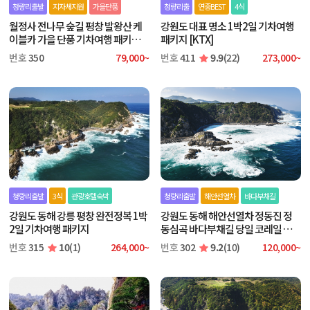
청량리출발
지자체지원
가을단풍
청량리출
연중BEST
4식
월정사 전나무 숲길 평창 발왕산 케
강원도 대표 명소 1박2일 기차여행
이블카 가을 단풍 기차여행 패키지
패키지 [KTX]
[지원특가상품]
번호
350
79,000~
번호
411
9.9
(22)
273,000~
청량리출발
3식
관광호텔숙박
청량리출발
해안선열차
바다부채길
강원도 동해 강릉 평창 완전정복 1박
강원도 동해 해안선열차 정동진 정
2일 기차여행 패키지
동심곡 바다부채길 당일 코레일 기
차여행 패키지 [KTX]
번호
315
10
(1)
264,000~
번호
302
9.2
(10)
120,000~