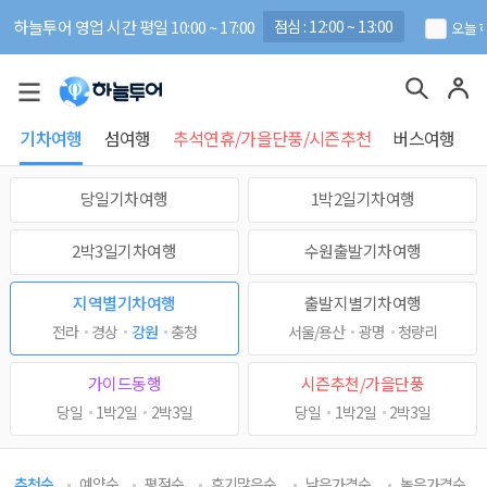
하늘투어 영업 시간 평일 10:00 ~ 17:00
점심 : 12:00 ~ 13:00
오늘 
기차여행
섬여행
추석연휴/가을단풍/시즌추천
버스여행
당일기차여행
1박2일기차여행
2박3일기차여행
수원출발기차여행
지역별기차여행
출발지별기차여행
전라
경상
강원
충청
서울/용산
광명
청량리
가이드동행
시즌추천/가을단풍
당일
1박2일
2박3일
당일
1박2일
2박3일
추천순
예약순
평점순
후기많은순
낮은가격순
높은가격순