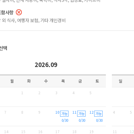
포함사항
 외 식사, 여행자 보험, 기타 개인경비
선택
2026.09
월
화
수
목
금
토
일
1
2
3
4
5
7
8
9
10
11
12
4
5
가능
가능
가능
0/30
0/30
0/30
14
15
16
17
18
19
11
12