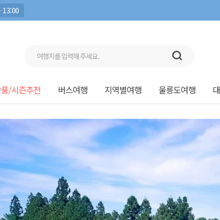
 13:00
단풍/시즌추천
버스여행
지역별여행
울릉도여행
대