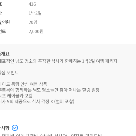
호
416
간
1박2일
발인원
20명
인트
2,000원
품개요
 대표적인 남도 명소와 푸짐한 식사가 함께하는 1박2일 여행 패키지
핵심 포인트
 가이드 동행 안심 여행 상품
 푸르름이 함께하는 남도 명소들만 찾아 떠나는 힐링 일정
 목포 케이블카 포함
 식사 5회 제공으로 식사 걱정 X (별미 포함)
함사항
 열차비, 연계 차량비, 숙박비, 식사5식, 입장료, 가이드비