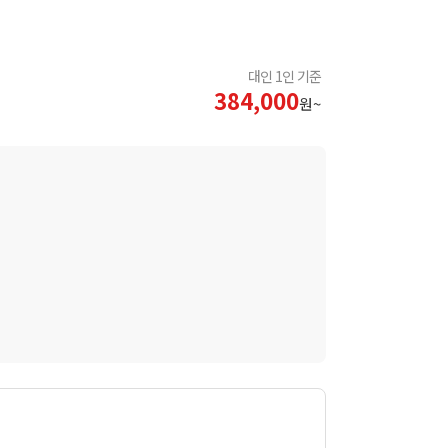
대인 1인 기준
384,000
원~