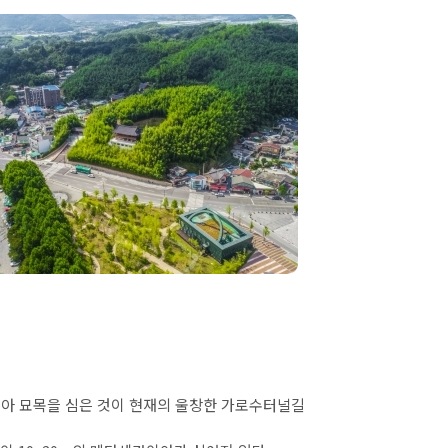
쿼이아 묘목을 심은 것이 현재의 울창한 가로수터널길