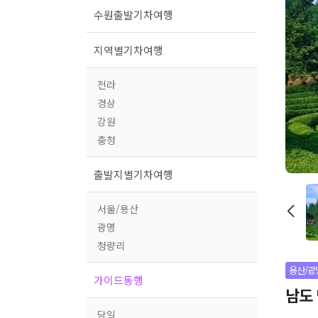
수원출발기차여행
지역별기차여행
전라
경상
강원
충청
출발지별기차여행
서울/용산
광명
청량리
용산/광
가이드동행
남도
당일