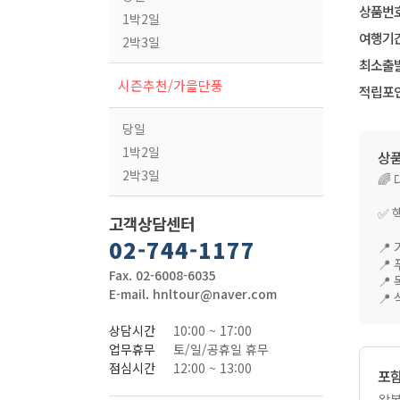
상품번
1박2일
여행기
2박3일
최소출
시즌추천/가을단풍
적립포
당일
1박2일
상
2박3일
🌈
✅ 
고객상담센터
02-744-1177
📍
📍
Fax. 02-6008-6035
📍
E-mail. hnltour@naver.com
📍
상담시간
10:00 ~ 17:00
업무휴무
토/일/공휴일 휴무
점심시간
12:00 ~ 13:00
포
왕복