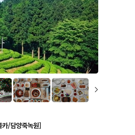
블카/담양죽녹원]