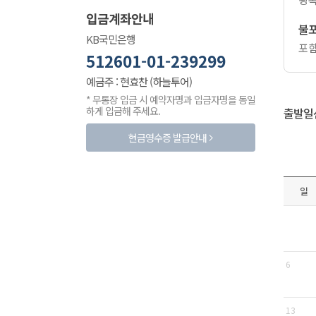
입금계좌안내
불
KB국민은행
포함
512601-01-239299
예금주 : 현효찬 (하늘투어)
* 무통장 입금 시 예약자명과 입금자명을 동일
하게 입금해 주세요.
출발일
현금영수증 발급안내
일
6
13