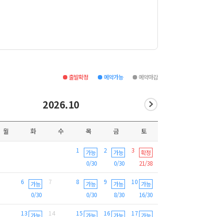
출발확정
예약가능
예약마감
2026.10
월
화
수
목
금
토
1
2
3
가능
가능
확정
0/30
0/30
21/38
6
7
8
9
10
가능
가능
가능
가능
0/30
0/30
8/30
16/30
13
14
15
16
17
가능
가능
가능
가능