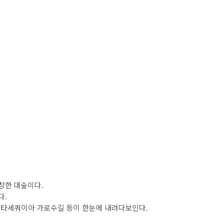
울창한 대숲이다.
다.
 메타세쿼이아 가로수길 등이 한눈에 내려다보인다.