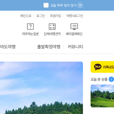
오늘 하루 보지 않기
메인으로
로그인
회원가입
여행사로그인
자주하는질문
단체여행견적
예약결제확인
마도여행
출발확정여행
커뮤니티
카톡상
오늘 본 상품
1