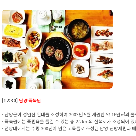
[12:30]
담양 죽녹원
- 담양군이 성인산 일대를 조성하여 2003년 5월 개원한 약 16만㎡의 
- 죽녹원에는 죽림욕을 즐길 수 있는 총 2.2km의 산책로가 조성되어 있
- 전망대에서는 수령 300년이 넘은 고목들로 조성된 담양 관방제림과