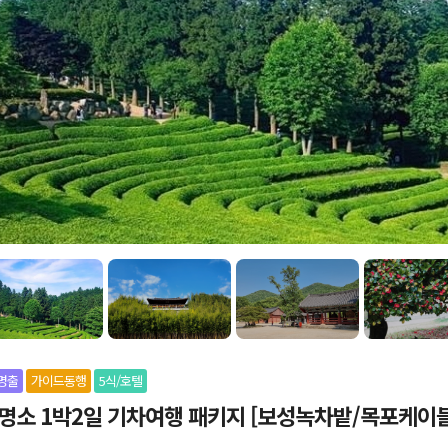
명출
가이드동행
5식/호텔
 명소 1박2일 기차여행 패키지 [보성녹차밭/목포케이