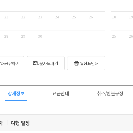
21
22
23
24
25
26
18
19
28
29
30
25
26
SNS공유하기
문자보내기
일정표인쇄
상세정보
요금안내
취소/환불규정
일차
여행 일정